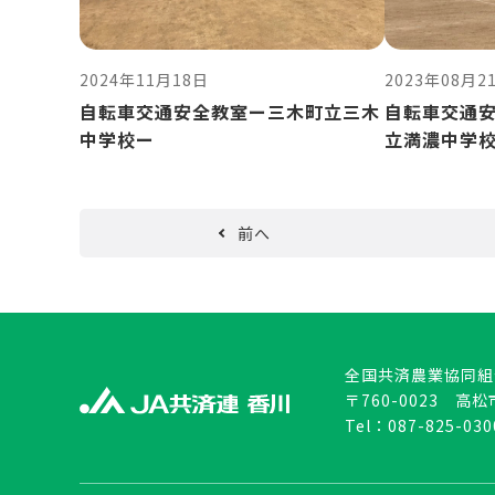
2023年08月2
2024年11月18日
自転車交通
自転車交通安全教室ー三木町立三木
立満濃中学
中学校ー
前へ
全国共済農業協同組
〒760-0023 高
Tel：
087-825-030