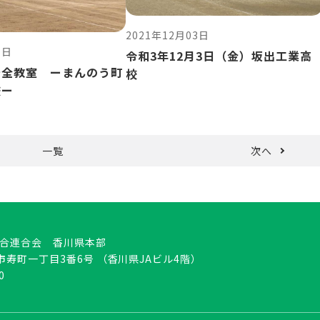
2021年12月03日
1日
令和3年12月3日（金）坂出工業高
安全教室 ーまんのう町
校
校ー
一覧
次へ
合連合会 香川県本部
松市寿町一丁目3番6号 （香川県JAビル4階）
0